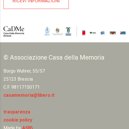
RICEVI INFORMAZIONI
© Associazione Casa della Memoria
Borgo Wuhrer, 55/57
25123 Brescia
C.F. 98117150171
casamemoria@libero.it
trasparenza
cookie policy
Made by
ASB\