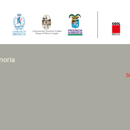
moria
5