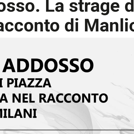
sso. La strage d
acconto di Manli