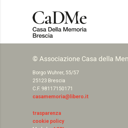
© Associazione Casa della Me
Borgo Wuhrer, 55/57
25123 Brescia
C.F. 98117150171
casamemoria@libero.it
trasparenza
cookie policy