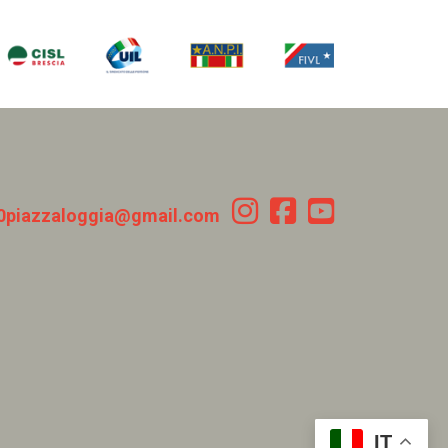
0piazzaloggia@gmail.com
IT