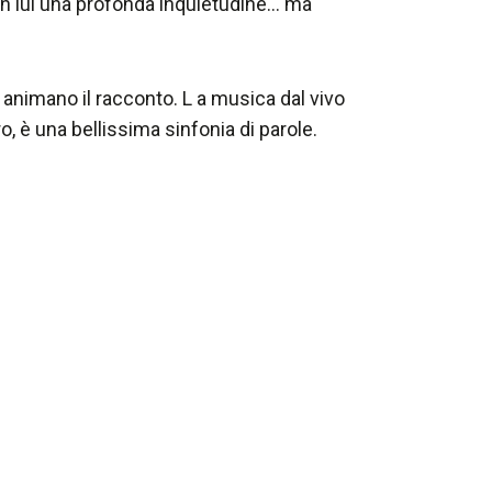
a in lui una profonda inquietudine… ma
 animano il racconto. L a musica dal vivo
ero, è una bellissima sinfonia di parole.