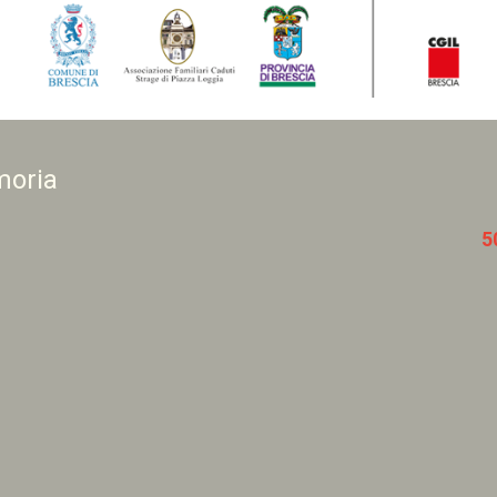
moria
5