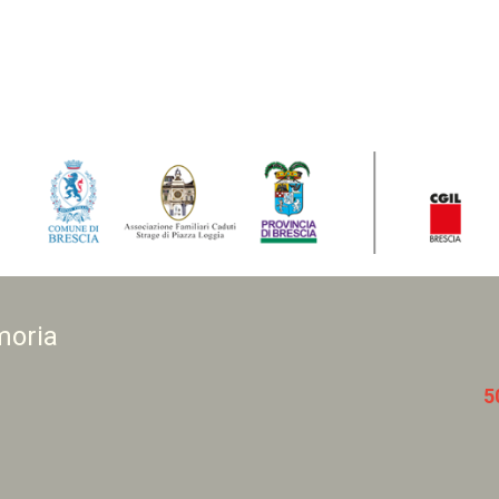
moria
5